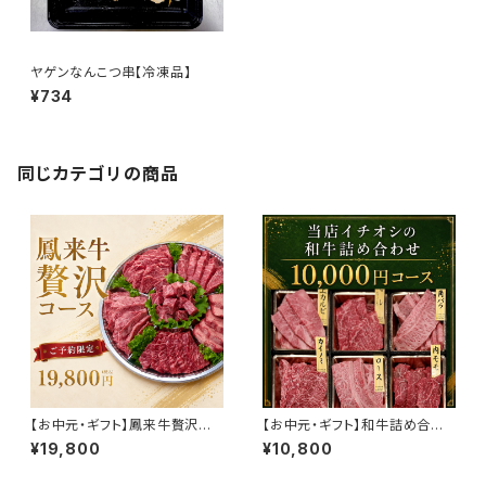
ヤゲンなんこつ串【冷凍品】
¥734
同じカテゴリの商品
【お中元・ギフト】鳳来牛贅沢コ
【お中元・ギフト】和牛詰め合わ
ース
せコース
¥19,800
¥10,800