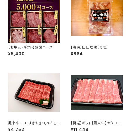
【お中元・ギフト】感謝コース
【冷凍】田口塩鶏（モモ）
¥5,400
¥864
鳳来牛 モモ すきやき・しゃぶしゃ
【発送】ギフト【鳳来牛】カタロー
ぶ用 500g
ス すき焼き・しゃぶしゃぶ肉（霜
¥4,752
¥11,448