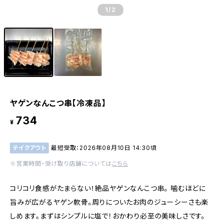
1
/2
ヤゲンなんこつ串【冷凍品】
734
¥
テイクアウト
最短受取：2026年08月10日 14:30頃
※営業時間・受け取り店舗については
こちら
コリコリ食感がたまらない！絶品ヤゲンなんこつ串。 噛むほどに
旨みが広がるヤゲン軟骨。周りについたお肉のジューシーさも楽
しめます。まずはシンプルに塩で！おかわり必至の美味しさです。