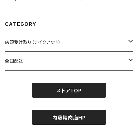
降り）約800g （専用箱・熨斗）
CATEGORY
店頭受け取り（テイクアウト）
すき焼き・しゃぶしゃぶ用
全国配送
鳳来牛
バーベキュー・焼肉用
串もの・お家焼き鳥用
ストアTOP
段戸山高原牛
バーベキューセット
ステーキ用
こだわりの調理器具
段戸山高原牛
三河焼・七輪（常温）
串もの・お家焼き鳥用
タレ・調味料
内藤精肉店HP
鳳来牛
串もの
内藤精肉店オリジナル商品
こだわりのウインナー・ベーコン
こだわりのウインナー・ベーコン