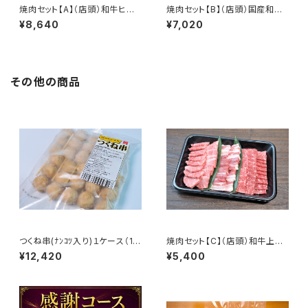
焼肉セット【A】（店頭）和牛ヒレ・
焼肉セット【B】（店頭）国産和牛
モモ 豚肩ロース
背ロース・モモ 豚肩ロース
¥8,640
¥7,020
その他の商品
つくね串(ﾅﾝｺﾂ入り)１ケース（10
焼肉セット【C】（店頭）和牛上カ
0本入）【内藤精肉店オリジナル】
ルビ・赤身モモ 豚バラ
¥12,420
¥5,400
［冷凍］