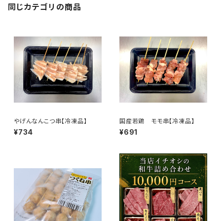
同じカテゴリの商品
やげんなんこつ串【冷凍品】
国産若鶏 モモ串【冷凍品】
¥734
¥691