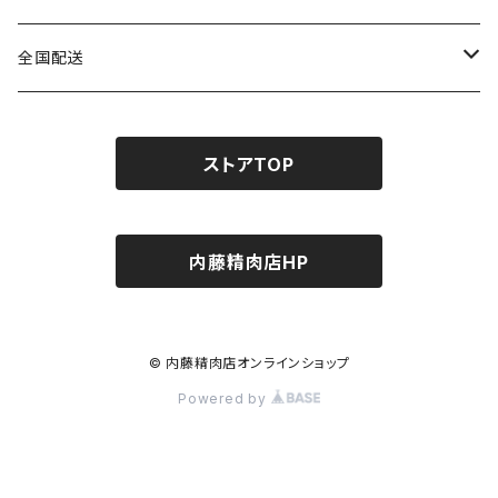
すき焼き・しゃぶしゃぶ用
全国配送
鳳来牛
バーベキュー・焼肉用
串もの・お家焼き鳥用
ストアTOP
段戸山高原牛
バーベキューセット
ステーキ用
こだわりの調理器具
段戸山高原牛
三河焼・七輪（常温）
串もの・お家焼き鳥用
タレ・調味料
内藤精肉店HP
鳳来牛
串もの
内藤精肉店オリジナル商品
こだわりのウインナー・ベーコン
こだわりのウインナー・ベーコン
© 内藤精肉店オンラインショップ
ナイトウの厳選調味料
こだわりの調理器具
バーベキュー・焼肉用
Powered by
三河焼・七輪
バーベキューセット
タレ・調味料
贈答品