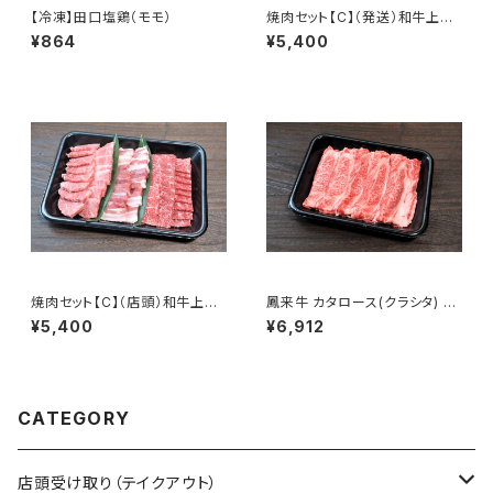
【冷凍】田口塩鶏（モモ）
焼肉セット【C】（発送）和牛上カ
ルビ・赤身モモ 豚バラ
¥864
¥5,400
焼肉セット【C】（店頭）和牛上カ
鳳来牛 カタロース(クラシタ) す
ルビ・赤身モモ 豚バラ
きやき・しゃぶしゃぶ用 500g
¥5,400
¥6,912
CATEGORY
店頭受け取り（テイクアウト）