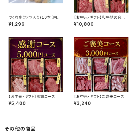
つくね串(ﾅﾝｺﾂ入り)１０本【内藤
【お中元・ギフト】和牛詰め合わ
精肉店オリジナル】［冷凍］
せコース
¥1,296
¥10,800
【お中元・ギフト】感謝コース
【お中元・ギフト】ご褒美コース
¥5,400
¥3,240
その他の商品