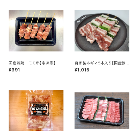
国産若鶏 モモ串【冷凍品】
自家製ネギマ５本入り【国産豚
肉・ネギ使用】[冷凍]
¥691
¥1,015