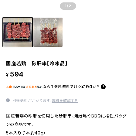
1
/2
国産若鶏 砂肝串【冷凍品】
594
¥
¥190
なら
手数料無料で
月々
から
別途送料がかかります。
送料を確認する
国産若鶏の砂肝を使用した砂肝串、焼き鳥やBBQに相性バツグ
ンの商品です。
5本入り（1本約40g）