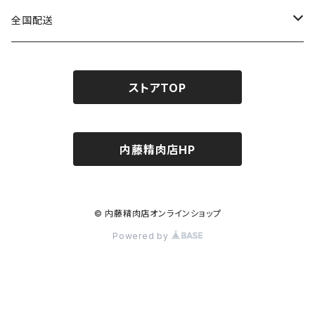
すき焼き・しゃぶしゃぶ用
全国配送
鳳来牛
バーベキュー・焼肉用
串もの・お家焼き鳥用
ストアTOP
段戸山高原牛
バーベキューセット
ステーキ用
こだわりの調理器具
段戸山高原牛
三河焼・七輪（常温）
串もの・お家焼き鳥用
タレ・調味料
内藤精肉店HP
鳳来牛
串もの
内藤精肉店オリジナル商品
こだわりのウインナー・ベーコン
こだわりのウインナー・ベーコン
© 内藤精肉店オンラインショップ
ナイトウの厳選調味料
こだわりの調理器具
バーベキュー・焼肉用
Powered by
三河焼・七輪
バーベキューセット
タレ・調味料
贈答品