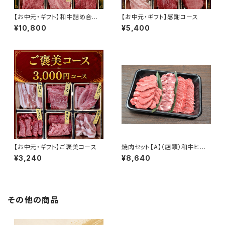
【お中元・ギフト】和牛詰め合わ
【お中元・ギフト】感謝コース
せコース
¥10,800
¥5,400
【お中元・ギフト】ご褒美コース
焼肉セット【A】（店頭）和牛ヒレ・
モモ 豚肩ロース
¥3,240
¥8,640
その他の商品