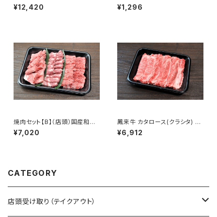
0本入）【内藤精肉店オリジナル】
精肉店オリジナル】［冷凍］
¥12,420
¥1,296
［冷凍］
焼肉セット【B】（店頭）国産和牛
鳳来牛 カタロース(クラシタ) す
背ロース・モモ 豚肩ロース
きやき・しゃぶしゃぶ用 500g
¥7,020
¥6,912
CATEGORY
店頭受け取り（テイクアウト）