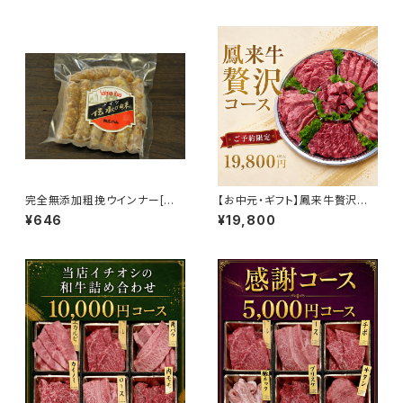
完全無添加粗挽ウインナー[冷
【お中元・ギフト】鳳来牛贅沢コ
凍品]【和広産業株式会社】
ース
¥646
¥19,800