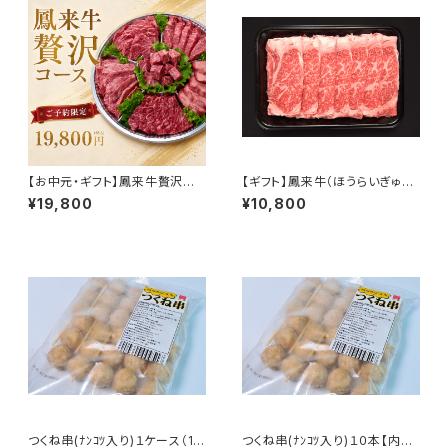
【お中元・ギフト】鳳来牛贅沢コ
【ギフト】鳳来牛（ほうらいぎゅう）
ース
背ロース しゃぶしゃぶ・冷しゃぶ
¥19,800
¥10,800
セット【化粧箱・熨斗・風呂敷】
つくね串(ﾅﾝｺﾂ入り)１ケース（10
つくね串(ﾅﾝｺﾂ入り)１０本【内藤