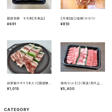
国産若鶏 モモ串【冷凍品】
【冷凍】田口塩鶏（せせり）
¥691
¥810
自家製ネギマ５本入り【国産豚
焼肉セット【C】（発送）和牛上カ
肉・ネギ使用】[冷凍]
ルビ・赤身モモ 豚バラ
¥1,015
¥5,400
CATEGORY