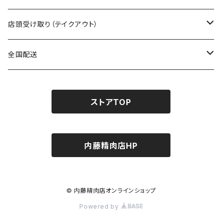
店頭受け取り（テイクアウト）
すき焼き・しゃぶしゃぶ用
全国配送
鳳来牛
バーベキュー・焼肉用
串もの・お家焼き鳥用
ストアTOP
段戸山高原牛
バーベキューセット
ステーキ用
こだわりの調理器具
段戸山高原牛
三河焼・七輪（常温）
串もの・お家焼き鳥用
タレ・調味料
内藤精肉店HP
鳳来牛
串もの
内藤精肉店オリジナル商品
こだわりのウインナー・ベーコン
こだわりのウインナー・ベーコン
© 内藤精肉店オンラインショップ
ナイトウの厳選調味料
こだわりの調理器具
バーベキュー・焼肉用
Powered by