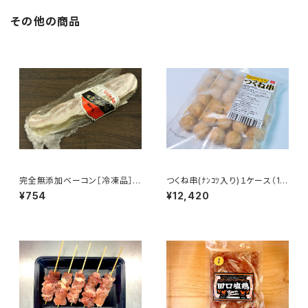
その他の商品
完全無添加ベーコン［冷凍品］
つくね串(ﾅﾝｺﾂ入り)１ケース（10
【和広産業株式会社】
0本入）【内藤精肉店オリジナル】
¥754
¥12,420
［冷凍］